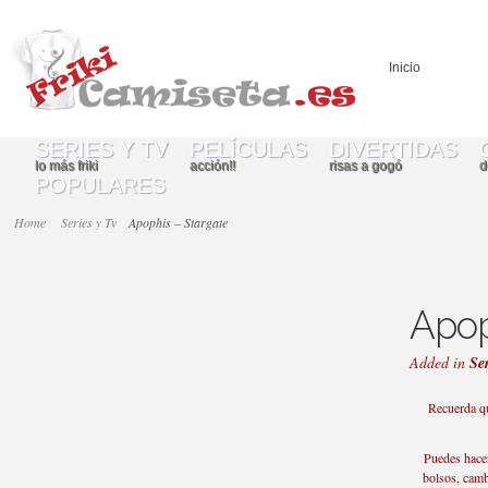
Inicio
SERIES Y TV
PELÍCULAS
DIVERTIDAS
lo más friki
acción!!
risas a gogó
d
POPULARES
Home
Series y Tv
Apophis – Stargate
Apop
Added in
Ser
Recuerda qu
Puedes hacer
bolsos, cambi