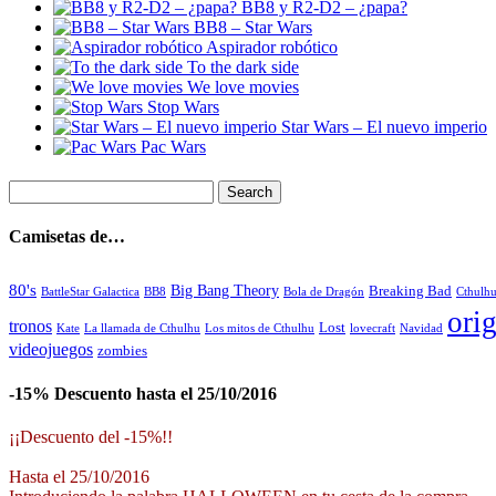
BB8 y R2-D2 – ¿papa?
BB8 – Star Wars
Aspirador robótico
To the dark side
We love movies
Stop Wars
Star Wars – El nuevo imperio
Pac Wars
Camisetas de…
80's
Big Bang Theory
Breaking Bad
BattleStar Galactica
BB8
Bola de Dragón
Cthulh
orig
tronos
Lost
La llamada de Cthulhu
Los mitos de Cthulhu
Navidad
Kate
lovecraft
videojuegos
zombies
-15% Descuento hasta el 25/10/2016
¡¡Descuento del -15%!!
Hasta el 25/10/2016