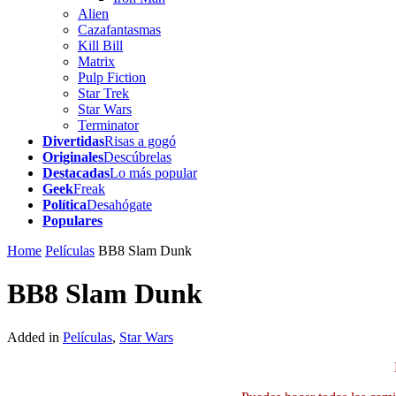
Alien
Cazafantasmas
Kill Bill
Matrix
Pulp Fiction
Star Trek
Star Wars
Terminator
Divertidas
Risas a gogó
Originales
Descúbrelas
Destacadas
Lo más popular
Geek
Freak
Política
Desahógate
Populares
Home
Películas
BB8 Slam Dunk
BB8 Slam Dunk
Added in
Películas
,
Star Wars