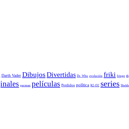
Dibujos
Divertidas
friki
g
Darth Vader
u
evolución
Dr. Who
fringe
series
inales
películas
política
Perdidos
R2-D2
pacman
Sheld