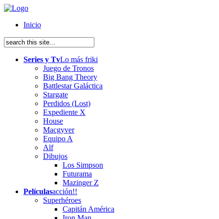
Inicio
Series y Tv
Lo más friki
Juego de Tronos
Big Bang Theory
Battlestar Galáctica
Stargate
Perdidos (Lost)
Expediente X
House
Macgyver
Equipo A
Alf
Dibujos
Los Simpson
Futurama
Mazinger Z
Películas
acción!!
Superhéroes
Capitán América
Iron Man