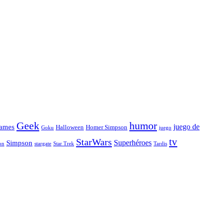
Geek
humor
juego de
ames
Halloween
Homer Simpson
Goku
juego
tv
StarWars
Simpson
Superhéroes
stargate
Star Trek
on
Tardis