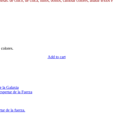
etas: de chico, de chica, niños, bolsos, cambiar colores, añadir textos e
colores.
Add to cart
e la Galaxia
spertar de la Fuerza
ar de la fuerza.