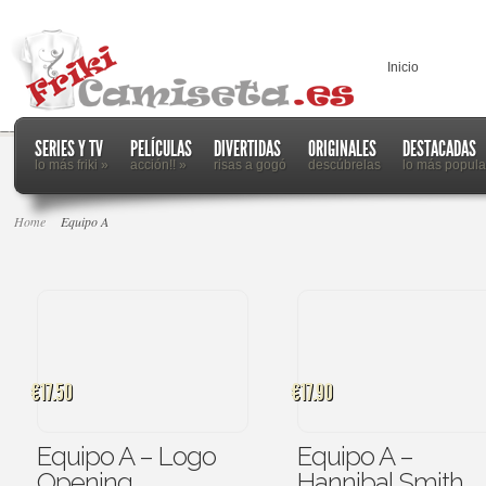
Inicio
SERIES Y TV
PELÍCULAS
DIVERTIDAS
ORIGINALES
DESTACADAS
lo más friki
»
acción!!
»
risas a gogó
descúbrelas
lo más popula
Home
Equipo A
€17.50
€17.90
Equipo A – Logo
Equipo A –
Opening
Hannibal Smith