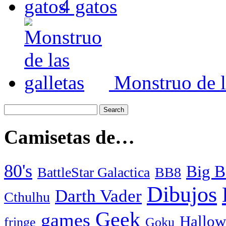
4 gatos
Monstruo de l
Camisetas de…
80's
Big B
BattleStar Galactica
BB8
Dibujos
Darth Vader
Cthulhu
Geek
games
Hallow
fringe
Goku