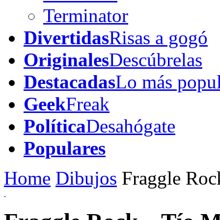
Terminator
Divertidas
Risas a gogó
Originales
Descúbrelas
Destacadas
Lo más popul
Geek
Freak
Política
Desahógate
Populares
Home
Dibujos
Fraggle Rock