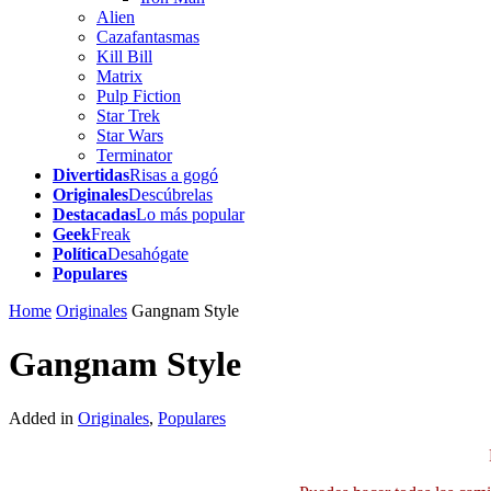
Alien
Cazafantasmas
Kill Bill
Matrix
Pulp Fiction
Star Trek
Star Wars
Terminator
Divertidas
Risas a gogó
Originales
Descúbrelas
Destacadas
Lo más popular
Geek
Freak
Política
Desahógate
Populares
Home
Originales
Gangnam Style
Gangnam Style
Added in
Originales
,
Populares