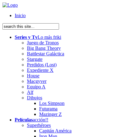
Inicio
Series y Tv
Lo más friki
Juego de Tronos
Big Bang Theory
Battlestar Galáctica
Stargate
Perdidos (Lost)
Expediente X
House
Macgyver
Equipo A
Alf
Dibujos
Los Simpson
Futurama
Mazinger Z
Películas
acción!!
Superhéroes
Capitán América
Iron Man