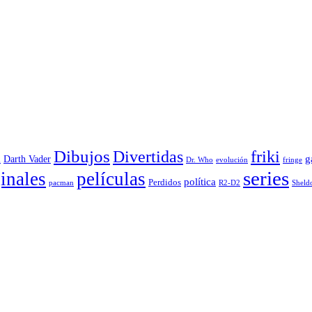
Dibujos
Divertidas
friki
g
Darth Vader
u
evolución
Dr. Who
fringe
series
inales
películas
política
Perdidos
R2-D2
pacman
Sheld