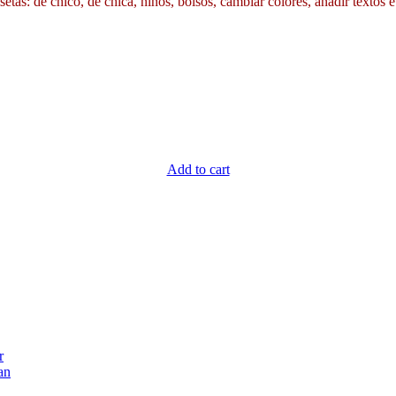
etas: de chico, de chica, niños, bolsos, cambiar colores, añadir textos e
Add to cart
r
an