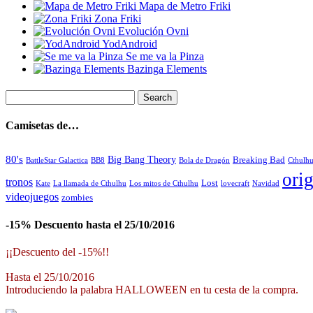
Mapa de Metro Friki
Zona Friki
Evolución Ovni
YodAndroid
Se me va la Pinza
Bazinga Elements
Camisetas de…
80's
Big Bang Theory
Breaking Bad
BattleStar Galactica
BB8
Bola de Dragón
Cthulh
orig
tronos
Lost
La llamada de Cthulhu
Los mitos de Cthulhu
Navidad
Kate
lovecraft
videojuegos
zombies
-15% Descuento hasta el 25/10/2016
¡¡Descuento del -15%!!
Hasta el 25/10/2016
Introduciendo la palabra HALLOWEEN en tu cesta de la compra.