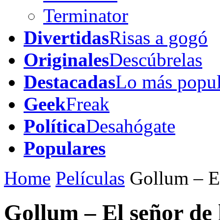
Terminator
Divertidas
Risas a gogó
Originales
Descúbrelas
Destacadas
Lo más popul
Geek
Freak
Política
Desahógate
Populares
Home
Películas
Gollum – El
Gollum – El señor de l