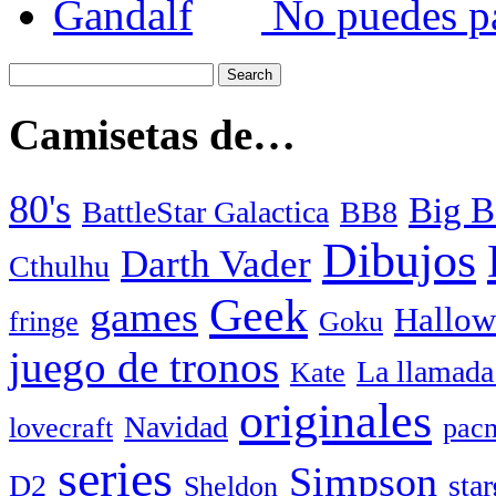
No puedes p
Camisetas de…
80's
Big B
BattleStar Galactica
BB8
Dibujos
Darth Vader
Cthulhu
Geek
games
Hallow
fringe
Goku
juego de tronos
La llamada
Kate
originales
Navidad
lovecraft
pac
series
Simpson
D2
star
Sheldon