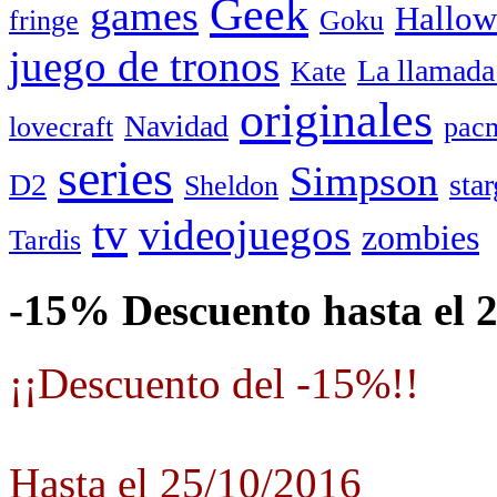
Geek
games
Hallow
fringe
Goku
juego de tronos
La llamada
Kate
originales
Navidad
lovecraft
pac
series
Simpson
D2
star
Sheldon
tv
videojuegos
zombies
Tardis
-15% Descuento hasta el 
¡¡Descuento del -15%!!
Hasta el 25/10/2016