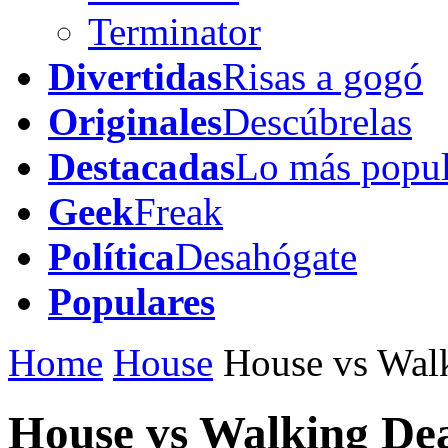
Terminator
Divertidas
Risas a gogó
Originales
Descúbrelas
Destacadas
Lo más popul
Geek
Freak
Política
Desahógate
Populares
Home
House
House vs Wal
House vs Walking De