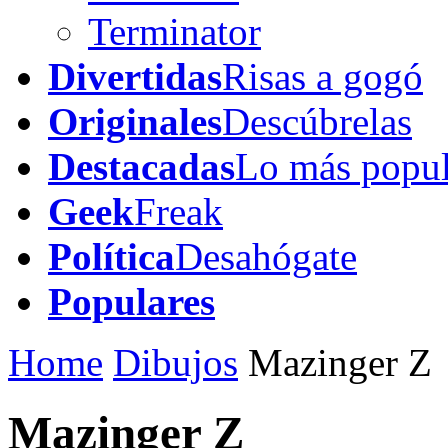
Terminator
Divertidas
Risas a gogó
Originales
Descúbrelas
Destacadas
Lo más popul
Geek
Freak
Política
Desahógate
Populares
Home
Dibujos
Mazinger Z
Mazinger Z