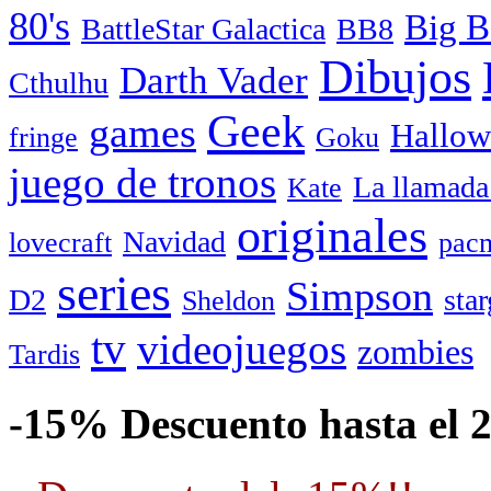
80's
Big B
BattleStar Galactica
BB8
Dibujos
Darth Vader
Cthulhu
Geek
games
Hallow
fringe
Goku
juego de tronos
La llamada
Kate
originales
Navidad
lovecraft
pac
series
Simpson
D2
star
Sheldon
tv
videojuegos
zombies
Tardis
-15% Descuento hasta el 