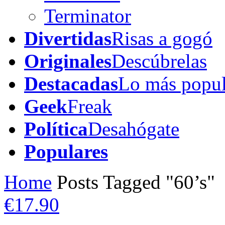
Terminator
Divertidas
Risas a gogó
Originales
Descúbrelas
Destacadas
Lo más popul
Geek
Freak
Política
Desahógate
Populares
Home
Posts Tagged "60’s"
€17.90