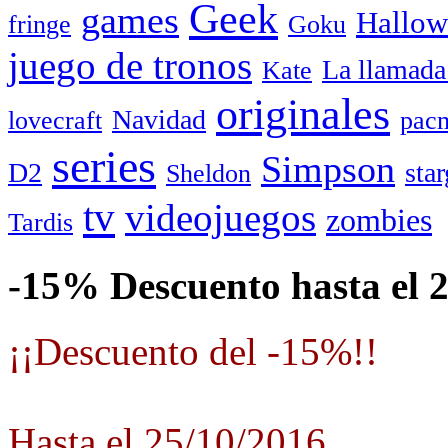
Geek
games
Hallow
fringe
Goku
juego de tronos
La llamada
Kate
originales
Navidad
lovecraft
pac
series
Simpson
D2
star
Sheldon
tv
videojuegos
zombies
Tardis
-15% Descuento hasta el 
¡¡Descuento del -15%!!
Hasta el 25/10/2016