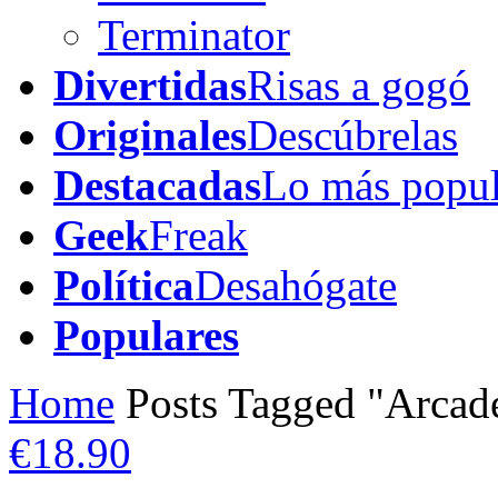
Terminator
Divertidas
Risas a gogó
Originales
Descúbrelas
Destacadas
Lo más popul
Geek
Freak
Política
Desahógate
Populares
Home
Posts Tagged "Arcad
€18.90