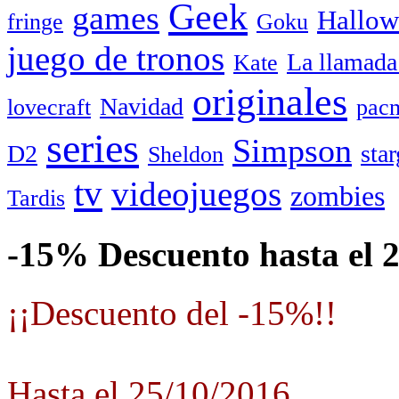
Geek
games
Hallow
fringe
Goku
juego de tronos
La llamada
Kate
originales
Navidad
lovecraft
pac
series
Simpson
D2
star
Sheldon
tv
videojuegos
zombies
Tardis
-15% Descuento hasta el 
¡¡Descuento del -15%!!
Hasta el 25/10/2016