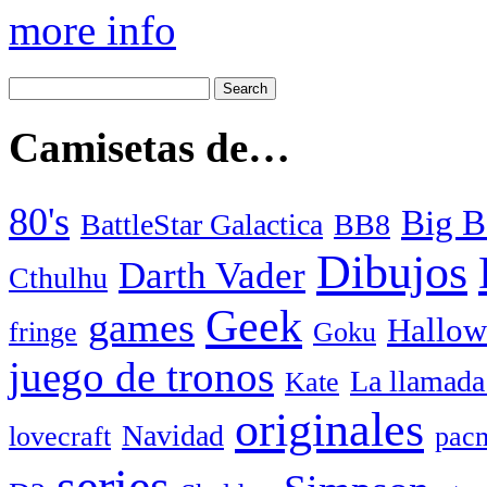
more info
Camisetas de…
80's
Big B
BattleStar Galactica
BB8
Dibujos
Darth Vader
Cthulhu
Geek
games
Hallow
fringe
Goku
juego de tronos
La llamada
Kate
originales
Navidad
lovecraft
pac
series