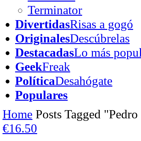
Terminator
Divertidas
Risas a gogó
Originales
Descúbrelas
Destacadas
Lo más popul
Geek
Freak
Política
Desahógate
Populares
Home
Posts Tagged "Pedro
€16.50