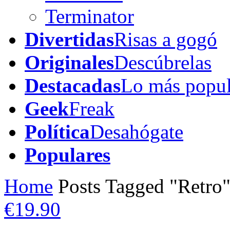
Terminator
Divertidas
Risas a gogó
Originales
Descúbrelas
Destacadas
Lo más popul
Geek
Freak
Política
Desahógate
Populares
Home
Posts Tagged "Retro
€19.90