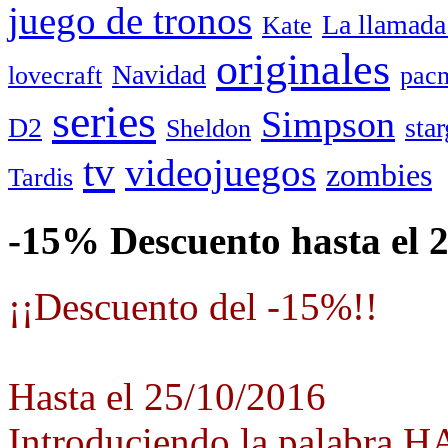
juego de tronos
La llamada
Kate
originales
Navidad
lovecraft
pac
series
Simpson
D2
star
Sheldon
tv
videojuegos
zombies
Tardis
-15% Descuento hasta el 
¡¡Descuento del -15%!!
Hasta el 25/10/2016
Introduciendo la palabra 