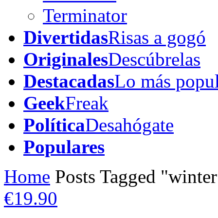
Terminator
Divertidas
Risas a gogó
Originales
Descúbrelas
Destacadas
Lo más popul
Geek
Freak
Política
Desahógate
Populares
Home
Posts Tagged "winter
€19.90