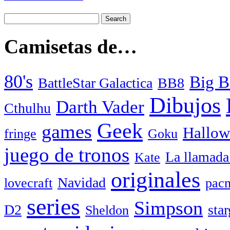
Camisetas de…
80's
Big B
BattleStar Galactica
BB8
Dibujos
Darth Vader
Cthulhu
Geek
games
Hallow
fringe
Goku
juego de tronos
La llamada
Kate
originales
Navidad
lovecraft
pac
series
Simpson
D2
star
Sheldon