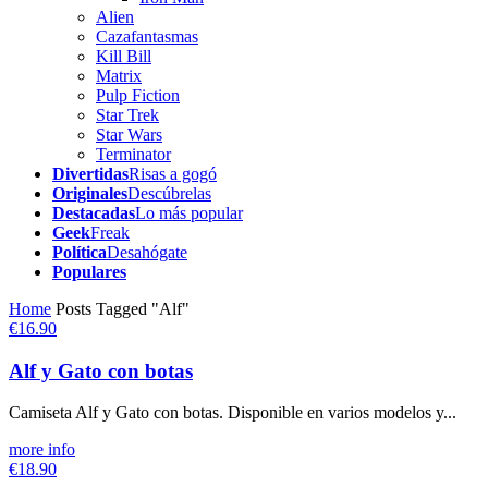
Alien
Cazafantasmas
Kill Bill
Matrix
Pulp Fiction
Star Trek
Star Wars
Terminator
Divertidas
Risas a gogó
Originales
Descúbrelas
Destacadas
Lo más popular
Geek
Freak
Política
Desahógate
Populares
Home
Posts Tagged "Alf"
€16.90
Alf y Gato con botas
Camiseta Alf y Gato con botas. Disponible en varios modelos y...
more info
€18.90