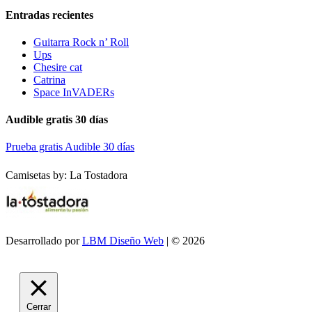
Entradas recientes
Guitarra Rock n’ Roll
Ups
Chesire cat
Catrina
Space InVADERs
Audible gratis 30 días
Prueba gratis Audible 30 días
Camisetas by: La Tostadora
Desarrollado por
LBM Diseño Web
| © 2026
Cerrar