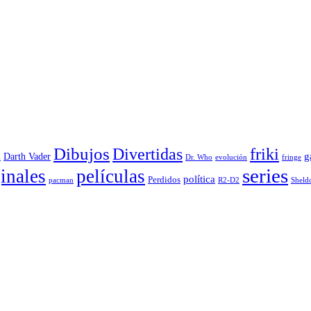
Dibujos
Divertidas
friki
g
Darth Vader
u
evolución
Dr. Who
fringe
series
inales
películas
política
Perdidos
R2-D2
pacman
Sheld