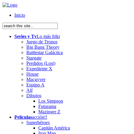
Inicio
Series y Tv
Lo más friki
Juego de Tronos
Big Bang Theory
Battlestar Galáctica
Stargate
Perdidos (Lost)
Expediente X
House
Macgyver
Equipo A
Alf
Dibujos
Los Simpson
Futurama
Mazinger Z
Películas
acción!!
Superhéroes
Capitán América
Iron Man