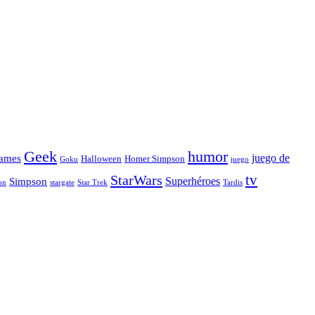
Geek
humor
juego de
ames
Halloween
Homer Simpson
Goku
juego
tv
StarWars
Simpson
Superhéroes
stargate
Star Trek
on
Tardis