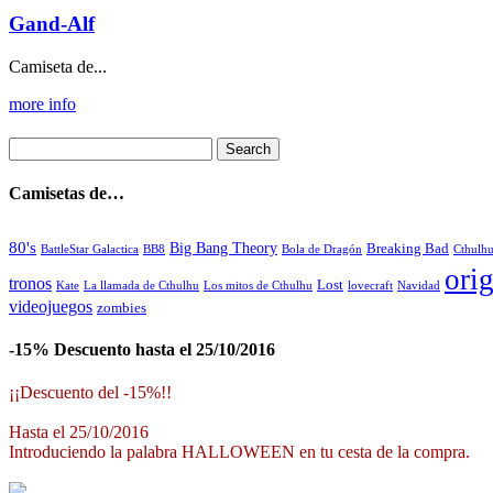
Gand-Alf
Camiseta de...
more info
Camisetas de…
80's
Big Bang Theory
Breaking Bad
BattleStar Galactica
BB8
Bola de Dragón
Cthulh
orig
tronos
Lost
La llamada de Cthulhu
Los mitos de Cthulhu
Navidad
Kate
lovecraft
videojuegos
zombies
-15% Descuento hasta el 25/10/2016
¡¡Descuento del -15%!!
Hasta el 25/10/2016
Introduciendo la palabra HALLOWEEN en tu cesta de la compra.