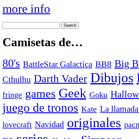
more info
Camisetas de…
80's
Big B
BattleStar Galactica
BB8
Dibujos
Darth Vader
Cthulhu
Geek
games
Hallow
fringe
Goku
juego de tronos
La llamada
Kate
originales
Navidad
lovecraft
pac
series