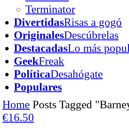
Terminator
Divertidas
Risas a gogó
Originales
Descúbrelas
Destacadas
Lo más popul
Geek
Freak
Política
Desahógate
Populares
Home
Posts Tagged "Barne
€16.50