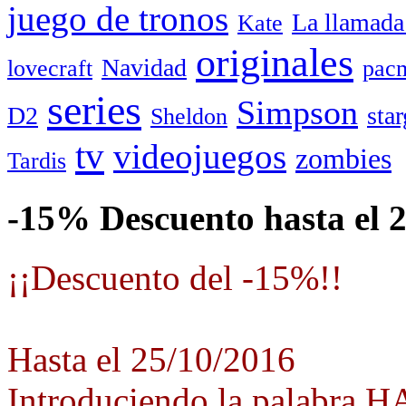
juego de tronos
La llamada
Kate
originales
Navidad
lovecraft
pac
series
Simpson
D2
star
Sheldon
tv
videojuegos
zombies
Tardis
-15% Descuento hasta el 
¡¡Descuento del -15%!!
Hasta el 25/10/2016
Introduciendo la palabra 