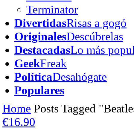
Terminator
Divertidas
Risas a gogó
Originales
Descúbrelas
Destacadas
Lo más popul
Geek
Freak
Política
Desahógate
Populares
Home
Posts Tagged "Beatle
€16.90