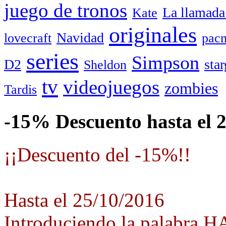
juego de tronos
La llamada
Kate
originales
Navidad
lovecraft
pac
series
Simpson
D2
star
Sheldon
tv
videojuegos
zombies
Tardis
-15% Descuento hasta el 
¡¡Descuento del -15%!!
Hasta el 25/10/2016
Introduciendo la palabra 