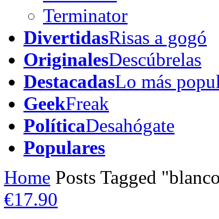
Terminator
Divertidas
Risas a gogó
Originales
Descúbrelas
Destacadas
Lo más popul
Geek
Freak
Política
Desahógate
Populares
Home
Posts Tagged "blanco
€17.90