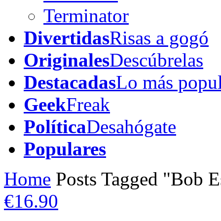
Terminator
Divertidas
Risas a gogó
Originales
Descúbrelas
Destacadas
Lo más popul
Geek
Freak
Política
Desahógate
Populares
Home
Posts Tagged "Bob E
€16.90