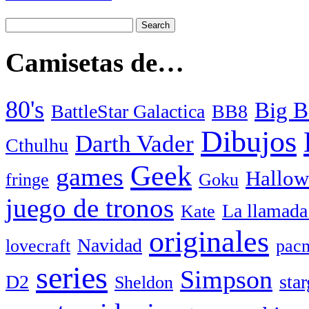
Camisetas de…
80's
Big B
BattleStar Galactica
BB8
Dibujos
Darth Vader
Cthulhu
Geek
games
Hallow
fringe
Goku
juego de tronos
La llamada
Kate
originales
Navidad
lovecraft
pac
series
Simpson
D2
star
Sheldon