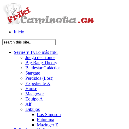
Inicio
Series y Tv
Lo más friki
Juego de Tronos
Big Bang Theory
Battlestar Galáctica
Stargate
Perdidos (Lost)
Expediente X
House
Macgyver
Equipo A
Alf
Dibujos
Los Simpson
Futurama
Mazinger Z