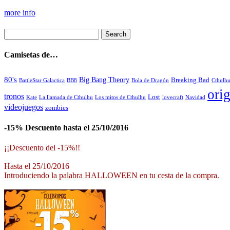
more info
Camisetas de…
80's
Big Bang Theory
Breaking Bad
BattleStar Galactica
BB8
Bola de Dragón
Cthulh
orig
tronos
Lost
La llamada de Cthulhu
Los mitos de Cthulhu
Navidad
Kate
lovecraft
videojuegos
zombies
-15% Descuento hasta el 25/10/2016
¡¡Descuento del -15%!!
Hasta el 25/10/2016
Introduciendo la palabra HALLOWEEN en tu cesta de la compra.