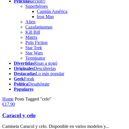
Películas
acción!!
Superhéroes
Capitán América
Iron Man
Alien
Cazafantasmas
Kill Bill
Matrix
Pulp Fiction
Star Trek
Star Wars
Terminator
Divertidas
Risas a gogó
Originales
Descúbrelas
Destacadas
Lo más popular
Geek
Freak
Política
Desahógate
Populares
Home
Posts Tagged "celo"
€17.90
Caracol y celo
Camiseta Caracol y celo. Disponible en varios modelos y...