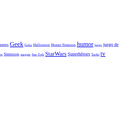
Geek
humor
juego de
ames
Halloween
Homer Simpson
Goku
juego
tv
StarWars
Simpson
Superhéroes
stargate
Star Trek
on
Tardis