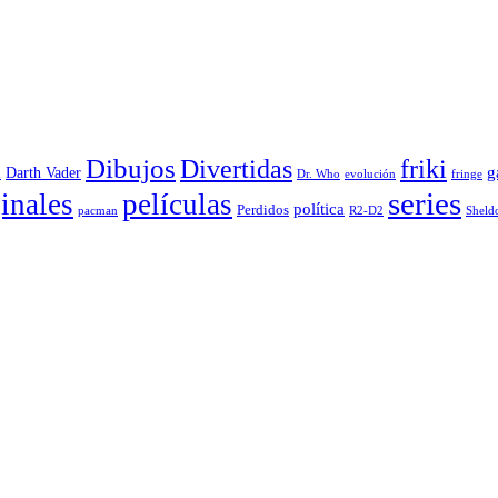
Dibujos
Divertidas
friki
g
Darth Vader
u
evolución
Dr. Who
fringe
series
inales
películas
política
Perdidos
R2-D2
pacman
Sheld