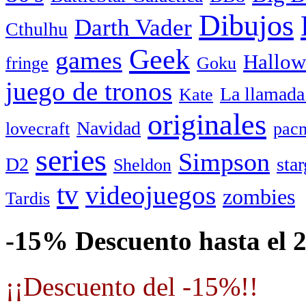
Dibujos
Darth Vader
Cthulhu
Geek
games
Hallow
fringe
Goku
juego de tronos
La llamada
Kate
originales
Navidad
lovecraft
pac
series
Simpson
D2
star
Sheldon
tv
videojuegos
zombies
Tardis
-15% Descuento hasta el 
¡¡Descuento del -15%!!