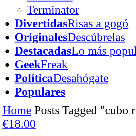
Terminator
Divertidas
Risas a gogó
Originales
Descúbrelas
Destacadas
Lo más popul
Geek
Freak
Política
Desahógate
Populares
Home
Posts Tagged "cubo 
€18.00