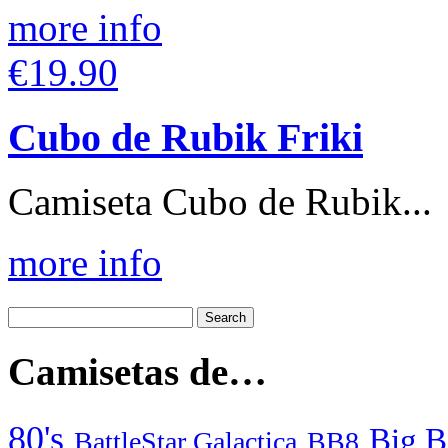
more info
€19.90
Cubo de Rubik Friki
Camiseta Cubo de Rubik...
more info
Camisetas de…
80's
Big B
BattleStar Galactica
BB8