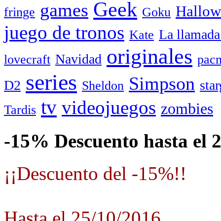
Geek
games
Hallow
fringe
Goku
juego de tronos
La llamada
Kate
originales
Navidad
lovecraft
pac
series
Simpson
D2
star
Sheldon
tv
videojuegos
zombies
Tardis
-15% Descuento hasta el 
¡¡Descuento del -15%!!
Hasta el 25/10/2016