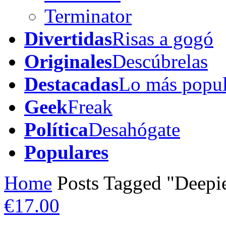
Terminator
Divertidas
Risas a gogó
Originales
Descúbrelas
Destacadas
Lo más popul
Geek
Freak
Política
Desahógate
Populares
Home
Posts Tagged "Deepi
€17.00