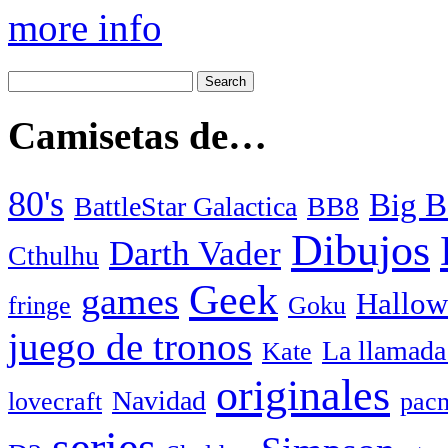
more info
Camisetas de…
80's
Big B
BattleStar Galactica
BB8
Dibujos
Darth Vader
Cthulhu
Geek
games
Hallow
fringe
Goku
juego de tronos
La llamada
Kate
originales
Navidad
lovecraft
pac
series