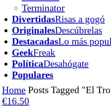
Terminator
Divertidas
Risas a gogó
Originales
Descúbrelas
Destacadas
Lo más popul
Geek
Freak
Política
Desahógate
Populares
Home
Posts Tagged "El Tr
€16.50