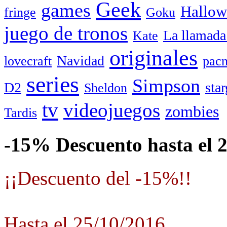
Geek
games
Hallow
fringe
Goku
juego de tronos
La llamada
Kate
originales
Navidad
lovecraft
pac
series
Simpson
D2
star
Sheldon
tv
videojuegos
zombies
Tardis
-15% Descuento hasta el 
¡¡Descuento del -15%!!
Hasta el 25/10/2016