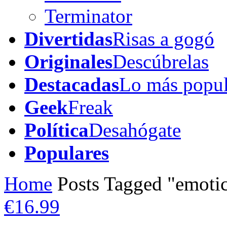
Terminator
Divertidas
Risas a gogó
Originales
Descúbrelas
Destacadas
Lo más popul
Geek
Freak
Política
Desahógate
Populares
Home
Posts Tagged "emoti
€16.99