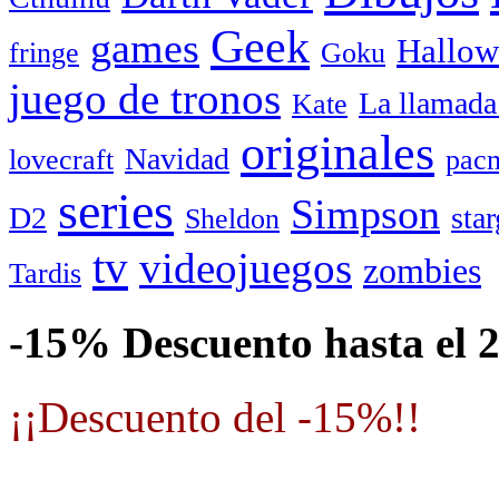
Geek
games
Hallow
fringe
Goku
juego de tronos
La llamada
Kate
originales
Navidad
lovecraft
pac
series
Simpson
D2
star
Sheldon
tv
videojuegos
zombies
Tardis
-15% Descuento hasta el 
¡¡Descuento del -15%!!