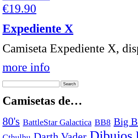
€19.90
Expediente X
Camiseta Expediente X, disp
more info
Camisetas de…
80's
Big B
BattleStar Galactica
BB8
Dibujos
Darth Vader
Cthulhu