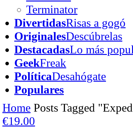
Terminator
Divertidas
Risas a gogó
Originales
Descúbrelas
Destacadas
Lo más popul
Geek
Freak
Política
Desahógate
Populares
Home
Posts Tagged "Exped
€19.00