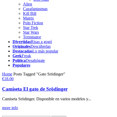
Alien
Cazafantasmas
Kill Bill
Matrix
Pulp Fiction
Star Trek
Star Wars
Terminator
Divertidas
Risas a gogó
Originales
Descúbrelas
Destacadas
Lo más popular
Geek
Freak
Política
Desahógate
Populares
Home
Posts Tagged "Gato Srödinger"
€18.00
Camiseta El gato de Srödinger
Camiseta Srödinger. Disponible en varios modelos y...
more info