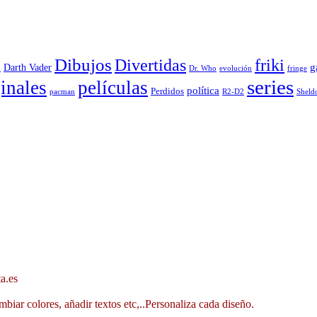
Dibujos
Divertidas
friki
g
Darth Vader
u
evolución
Dr. Who
fringe
series
inales
películas
política
Perdidos
R2-D2
pacman
Sheld
a.es
mbiar colores, añadir textos etc,..Personaliza cada diseño.