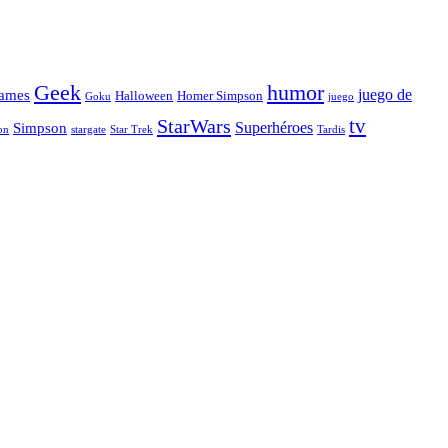
Geek
humor
juego de
ames
Halloween
Homer Simpson
Goku
juego
tv
StarWars
Simpson
Superhéroes
stargate
Star Trek
on
Tardis