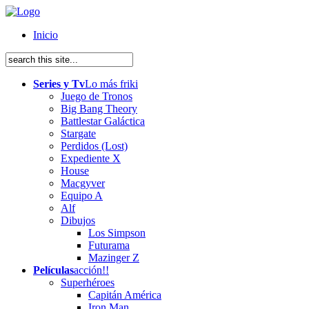
Inicio
Series y Tv
Lo más friki
Juego de Tronos
Big Bang Theory
Battlestar Galáctica
Stargate
Perdidos (Lost)
Expediente X
House
Macgyver
Equipo A
Alf
Dibujos
Los Simpson
Futurama
Mazinger Z
Películas
acción!!
Superhéroes
Capitán América
Iron Man