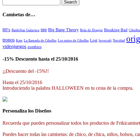
Camisetas de…
80's
Big Bang Theory
Breaking Bad
BattleStar Galactica
BB8
Bola de Dragón
Cthulh
orig
tronos
Lost
La llamada de Cthulhu
Los mitos de Cthulhu
Navidad
Kate
lovecraft
videojuegos
zombies
-15% Descuento hasta el 25/10/2016
¡¡Descuento del -15%!!
Hasta el 25/10/2016
Introduciendo la palabra HALLOWEEN en tu cesta de la compra.
Personaliza los Diseños
Recuerda que puedes personalizar todos los productos de Frikicamiset
Puedes hacer todas las camisetas: de chico, de chica, niños, bolsos, ca