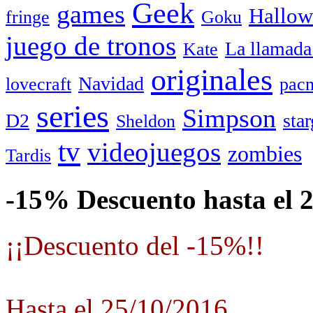
Geek
games
Hallow
fringe
Goku
juego de tronos
La llamada
Kate
originales
Navidad
lovecraft
pac
series
Simpson
D2
star
Sheldon
tv
videojuegos
zombies
Tardis
-15% Descuento hasta el 
¡¡Descuento del -15%!!
Hasta el 25/10/2016