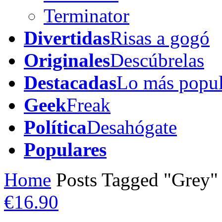
Terminator
Divertidas
Risas a gogó
Originales
Descúbrelas
Destacadas
Lo más popul
Geek
Freak
Política
Desahógate
Populares
Home
Posts Tagged "Grey"
€16.90