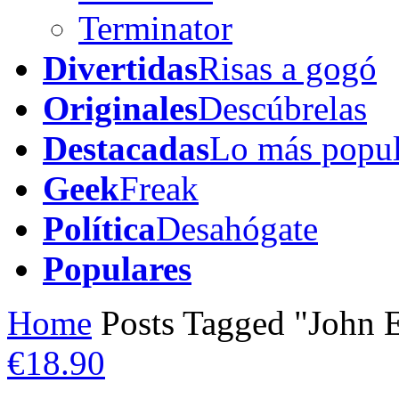
Terminator
Divertidas
Risas a gogó
Originales
Descúbrelas
Destacadas
Lo más popul
Geek
Freak
Política
Desahógate
Populares
Home
Posts Tagged "John 
€18.90