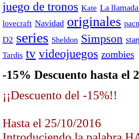
juego de tronos
La llamada
Kate
originales
Navidad
lovecraft
pac
series
Simpson
D2
star
Sheldon
tv
videojuegos
zombies
Tardis
-15% Descuento hasta el 
¡¡Descuento del -15%!!
Hasta el 25/10/2016
Introduciendo la palabra 