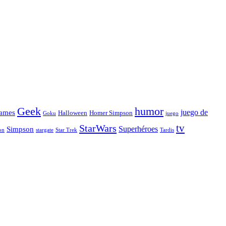
Geek
humor
juego de
ames
Halloween
Homer Simpson
Goku
juego
tv
StarWars
Simpson
Superhéroes
stargate
Star Trek
on
Tardis