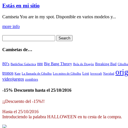
Estás en mi sitio
Camiseta You are in my spot. Disponible en varios modelos y...
more info
Camisetas de…
80's
Big Bang Theory
Breaking Bad
BattleStar Galactica
BB8
Bola de Dragón
Cthulh
orig
tronos
Lost
La llamada de Cthulhu
Los mitos de Cthulhu
Navidad
Kate
lovecraft
videojuegos
zombies
-15% Descuento hasta el 25/10/2016
¡¡Descuento del -15%!!
Hasta el 25/10/2016
Introduciendo la palabra HALLOWEEN en tu cesta de la compra.