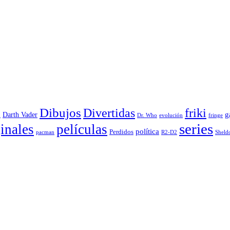
Dibujos
Divertidas
friki
g
Darth Vader
u
evolución
Dr. Who
fringe
series
inales
películas
política
Perdidos
R2-D2
pacman
Sheld