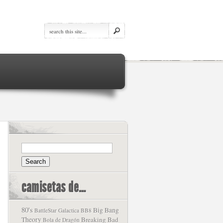
camisetas de…
80's
Big Bang
BattleStar Galactica
BB8
Theory
Breaking Bad
Bola de Dragón