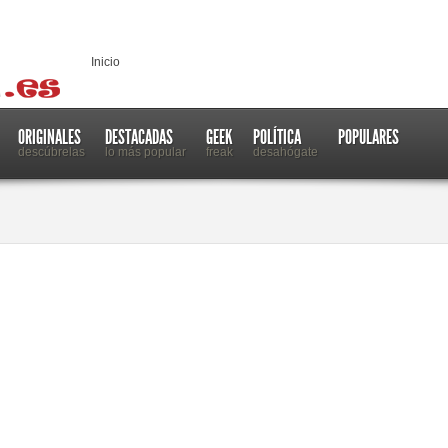
Inicio
ORIGINALES
DESTACADAS
GEEK
POLÍTICA
POPULARES
descúbrelas
lo más popular
freak
desahógate