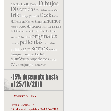
Dibujos
Darth Vader
Cthulhu
Divertidas
evolución
Dr. Who
friki
Geek
games
fringe
Goku
humor
Halloween
Homer Simpson
juego de tronos
La llamada
juego
Kate
Lost
de Cthulhu
Los mitos de Cthulhu
originales
Navidad
lovecraft
películas
Perdidos
pacman
series
política
R2-D2
Sheldon
Simpson
stargate
Star Trek
StarWars
Superhéroes
Tardis
tv
videojuegos
zombies
-15% descuento hasta
el 25/10/2016
¡¡Descuento del -15%!!
Hasta el 25/10/2016
Introduciendo la palabra HALLOWEEN