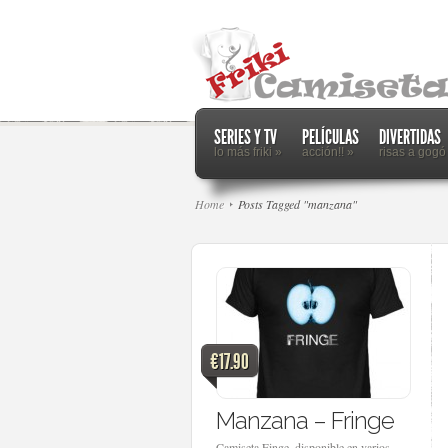
SERIES Y TV
PELÍCULAS
DIVERTIDAS
lo más friki
»
acción!!
»
risas a gogó
Home
Posts Tagged "manzana"
€17.90
Manzana – Fringe
Camiseta Finge, disponible en varios