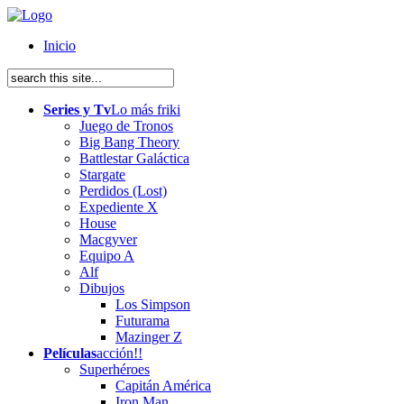
Inicio
Series y Tv
Lo más friki
Juego de Tronos
Big Bang Theory
Battlestar Galáctica
Stargate
Perdidos (Lost)
Expediente X
House
Macgyver
Equipo A
Alf
Dibujos
Los Simpson
Futurama
Mazinger Z
Películas
acción!!
Superhéroes
Capitán América
Iron Man