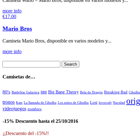
Camiseta Wario – Mario Bros, disponible en varios modelos y...
more info
€17.00
Mario Bros
Camiseta Mario Bros, disponible en varios modelos y...
more info
Camisetas de…
80's
Big Bang Theory
Breaking Bad
BattleStar Galactica
BB8
Bola de Dragón
Cthulh
orig
tronos
Lost
La llamada de Cthulhu
Los mitos de Cthulhu
Navidad
Kate
lovecraft
videojuegos
zombies
-15% Descuento hasta el 25/10/2016
¡¡Descuento del -15%!!