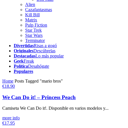
Alien
Cazafantasmas
Kill Bill
Matrix
Pulp Fiction
Star Trek
Star Wars
Terminator
Divertidas
Risas a gogó
Originales
Descúbrelas
Destacadas
Lo más popular
Geek
Freak
Política
Desahógate
Populares
Home
Posts Tagged "mario bros"
€18.90
We Can Do it! – Princess Peach
Camiseta We Can Do it!. Disponible en varios modelos y...
more info
€17.95