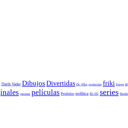
Dibujos
Divertidas
friki
g
Darth Vader
u
evolución
Dr. Who
fringe
series
inales
películas
política
Perdidos
R2-D2
pacman
Sheld