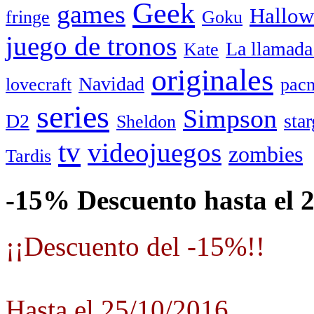
Geek
games
Hallow
fringe
Goku
juego de tronos
La llamada
Kate
originales
Navidad
lovecraft
pac
series
Simpson
D2
star
Sheldon
tv
videojuegos
zombies
Tardis
-15% Descuento hasta el 
¡¡Descuento del -15%!!
Hasta el 25/10/2016