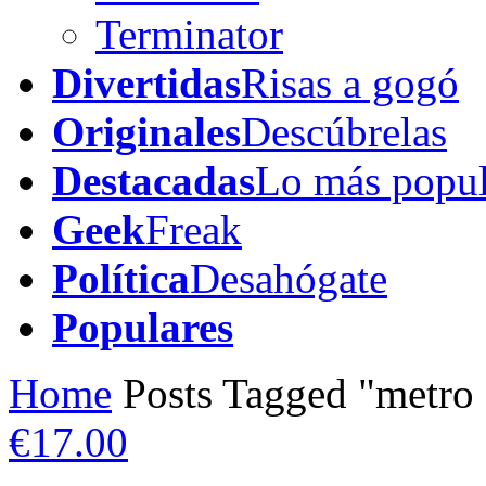
Terminator
Divertidas
Risas a gogó
Originales
Descúbrelas
Destacadas
Lo más popul
Geek
Freak
Política
Desahógate
Populares
Home
Posts Tagged "metro 
€17.00