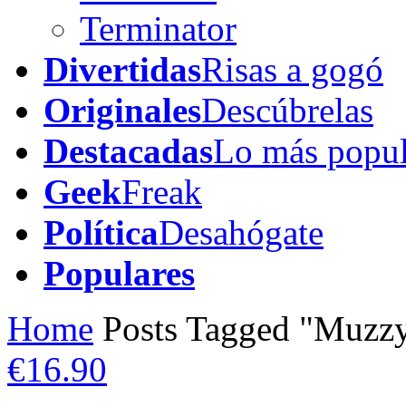
Terminator
Divertidas
Risas a gogó
Originales
Descúbrelas
Destacadas
Lo más popul
Geek
Freak
Política
Desahógate
Populares
Home
Posts Tagged "Muzz
€16.90