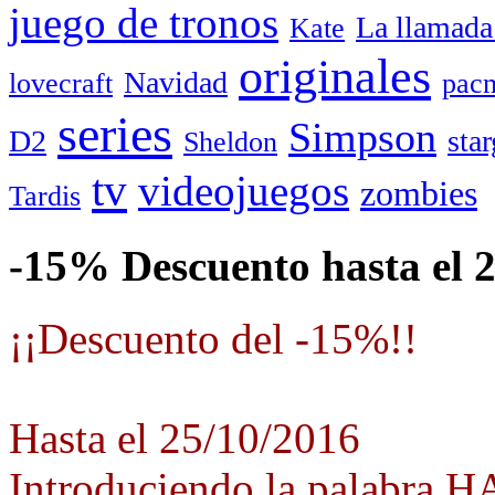
juego de tronos
La llamada
Kate
originales
Navidad
lovecraft
pac
series
Simpson
D2
star
Sheldon
tv
videojuegos
zombies
Tardis
-15% Descuento hasta el 
¡¡Descuento del -15%!!
Hasta el 25/10/2016
Introduciendo la palabra 