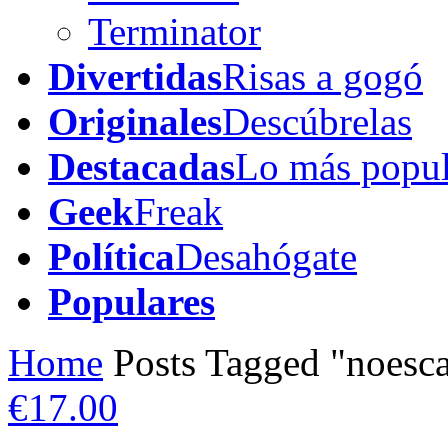
Terminator
Divertidas
Risas a gogó
Originales
Descúbrelas
Destacadas
Lo más popul
Geek
Freak
Política
Desahógate
Populares
Home
Posts Tagged "noesca
€17.00