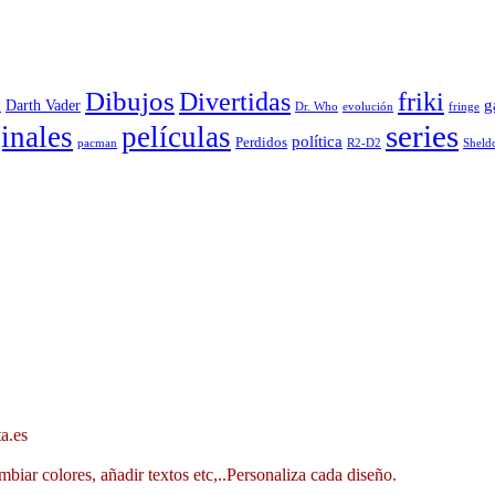
Dibujos
Divertidas
friki
g
Darth Vader
u
evolución
Dr. Who
fringe
series
inales
películas
política
Perdidos
R2-D2
pacman
Sheld
a.es
mbiar colores, añadir textos etc,..Personaliza cada diseño.