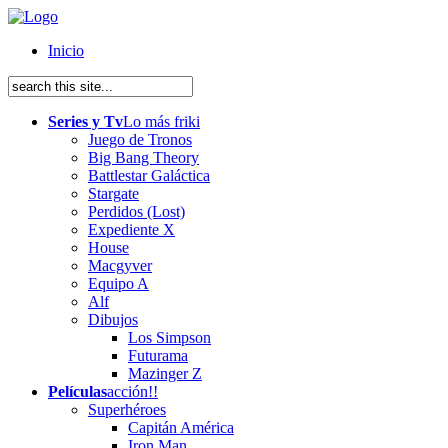
Inicio
Series y Tv
Lo más friki
Juego de Tronos
Big Bang Theory
Battlestar Galáctica
Stargate
Perdidos (Lost)
Expediente X
House
Macgyver
Equipo A
Alf
Dibujos
Los Simpson
Futurama
Mazinger Z
Películas
acción!!
Superhéroes
Capitán América
Iron Man