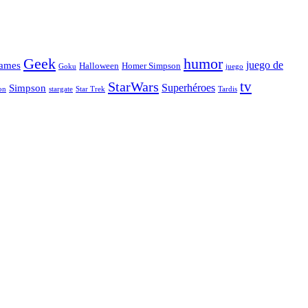
Geek
humor
juego de
ames
Halloween
Homer Simpson
Goku
juego
tv
StarWars
Simpson
Superhéroes
stargate
Star Trek
on
Tardis