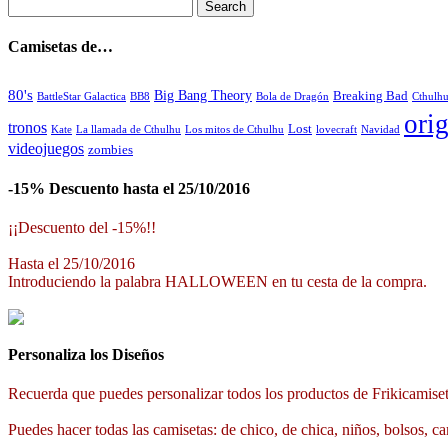
Camisetas de…
80's
Big Bang Theory
Breaking Bad
BattleStar Galactica
BB8
Bola de Dragón
Cthulh
orig
tronos
Lost
La llamada de Cthulhu
Los mitos de Cthulhu
Navidad
Kate
lovecraft
videojuegos
zombies
-15% Descuento hasta el 25/10/2016
¡¡Descuento del -15%!!
Hasta el 25/10/2016
Introduciendo la palabra HALLOWEEN en tu cesta de la compra.
Personaliza los Diseños
Recuerda que puedes personalizar todos los productos de Frikicamiset
Puedes hacer todas las camisetas: de chico, de chica, niños, bolsos, ca