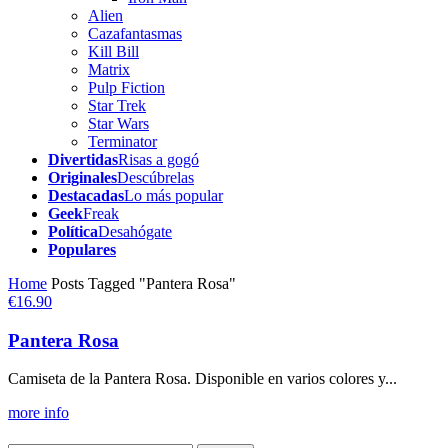
Alien
Cazafantasmas
Kill Bill
Matrix
Pulp Fiction
Star Trek
Star Wars
Terminator
Divertidas
Risas a gogó
Originales
Descúbrelas
Destacadas
Lo más popular
Geek
Freak
Política
Desahógate
Populares
Home
Posts Tagged "Pantera Rosa"
€16.90
Pantera Rosa
Camiseta de la Pantera Rosa. Disponible en varios colores y...
more info