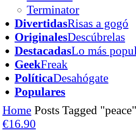
Terminator
Divertidas
Risas a gogó
Originales
Descúbrelas
Destacadas
Lo más popul
Geek
Freak
Política
Desahógate
Populares
Home
Posts Tagged "peace
€16.90