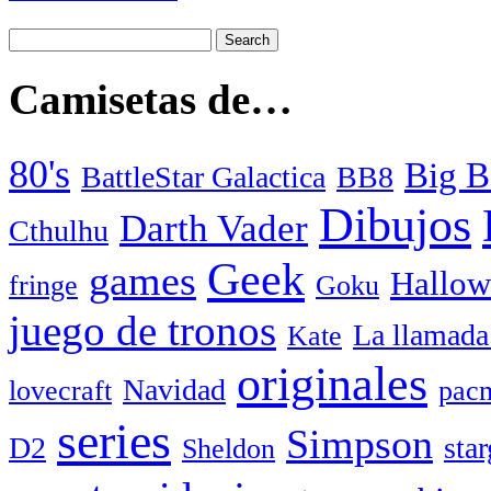
Camisetas de…
80's
Big B
BattleStar Galactica
BB8
Dibujos
Darth Vader
Cthulhu
Geek
games
Hallow
fringe
Goku
juego de tronos
La llamada
Kate
originales
Navidad
lovecraft
pac
series
Simpson
D2
star
Sheldon