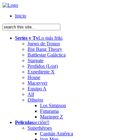
Inicio
Series y Tv
Lo más friki
Juego de Tronos
Big Bang Theory
Battlestar Galáctica
Stargate
Perdidos (Lost)
Expediente X
House
Macgyver
Equipo A
Alf
Dibujos
Los Simpson
Futurama
Mazinger Z
Películas
acción!!
Superhéroes
Capitán América
Iron Man