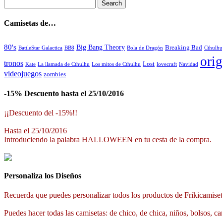
Camisetas de…
80's
Big Bang Theory
Breaking Bad
BattleStar Galactica
BB8
Bola de Dragón
Cthulh
orig
tronos
Lost
La llamada de Cthulhu
Los mitos de Cthulhu
Navidad
Kate
lovecraft
videojuegos
zombies
-15% Descuento hasta el 25/10/2016
¡¡Descuento del -15%!!
Hasta el 25/10/2016
Introduciendo la palabra HALLOWEEN en tu cesta de la compra.
Personaliza los Diseños
Recuerda que puedes personalizar todos los productos de Frikicamiset
Puedes hacer todas las camisetas: de chico, de chica, niños, bolsos, ca