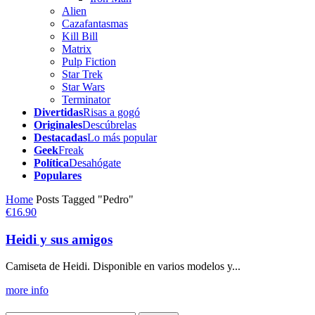
Alien
Cazafantasmas
Kill Bill
Matrix
Pulp Fiction
Star Trek
Star Wars
Terminator
Divertidas
Risas a gogó
Originales
Descúbrelas
Destacadas
Lo más popular
Geek
Freak
Política
Desahógate
Populares
Home
Posts Tagged "Pedro"
€16.90
Heidi y sus amigos
Camiseta de Heidi. Disponible en varios modelos y...
more info