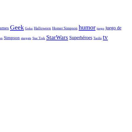
Geek
humor
juego de
ames
Halloween
Homer Simpson
Goku
juego
tv
StarWars
Simpson
Superhéroes
stargate
Star Trek
on
Tardis