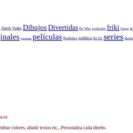
Dibujos
Divertidas
friki
g
Darth Vader
u
evolución
Dr. Who
fringe
series
inales
películas
política
Perdidos
R2-D2
pacman
Sheld
a.es
mbiar colores, añadir textos etc,..Personaliza cada diseño.