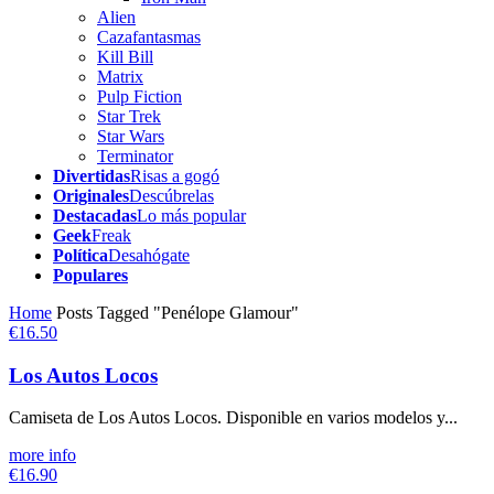
Alien
Cazafantasmas
Kill Bill
Matrix
Pulp Fiction
Star Trek
Star Wars
Terminator
Divertidas
Risas a gogó
Originales
Descúbrelas
Destacadas
Lo más popular
Geek
Freak
Política
Desahógate
Populares
Home
Posts Tagged "Penélope Glamour"
€16.50
Los Autos Locos
Camiseta de Los Autos Locos. Disponible en varios modelos y...
more info
€16.90