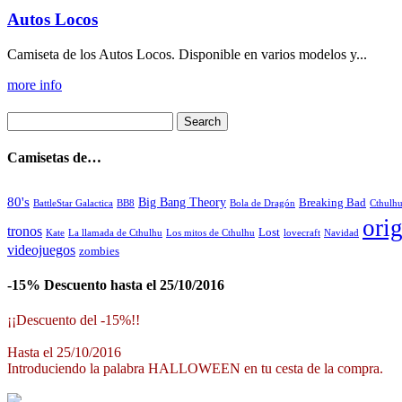
Autos Locos
Camiseta de los Autos Locos. Disponible en varios modelos y...
more info
Camisetas de…
80's
Big Bang Theory
Breaking Bad
BattleStar Galactica
BB8
Bola de Dragón
Cthulh
orig
tronos
Lost
La llamada de Cthulhu
Los mitos de Cthulhu
Navidad
Kate
lovecraft
videojuegos
zombies
-15% Descuento hasta el 25/10/2016
¡¡Descuento del -15%!!
Hasta el 25/10/2016
Introduciendo la palabra HALLOWEEN en tu cesta de la compra.