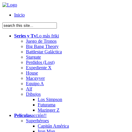
Inicio
Series y Tv
Lo más friki
Juego de Tronos
Big Bang Theory
Battlestar Galáctica
Stargate
Perdidos (Lost)
Expediente X
House
Macgyver
Equipo A
Alf
Dibujos
Los Simpson
Futurama
Mazinger Z
Películas
acción!!
Superhéroes
Capitán América
Iron Man