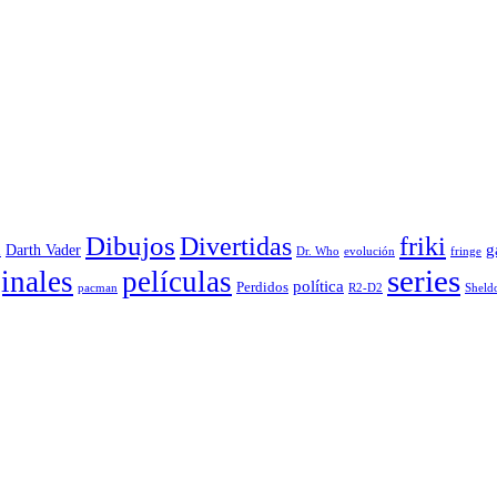
Dibujos
Divertidas
friki
g
Darth Vader
u
evolución
Dr. Who
fringe
series
inales
películas
política
Perdidos
R2-D2
pacman
Sheld