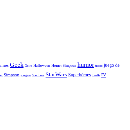
Geek
humor
juego de
ames
Halloween
Homer Simpson
Goku
juego
tv
StarWars
Simpson
Superhéroes
stargate
Star Trek
on
Tardis