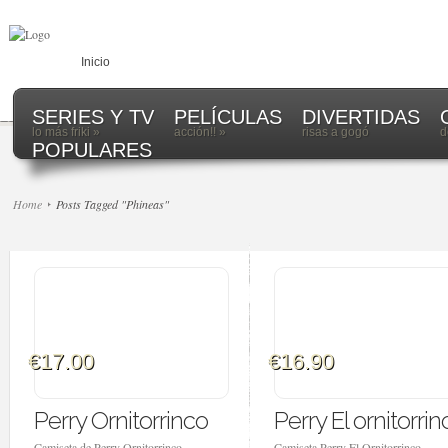
Inicio
SERIES Y TV
PELÍCULAS
DIVERTIDAS
lo más friki
»
acción!!
»
risas a gogó
d
POPULARES
Home
Posts Tagged "Phineas"
€17.00
€16.90
Perry Ornitorrinco
Perry El ornitorrin
Camiseta de Perry Ornitorrinco.
Camiseta Perry El Ornitorrinco.