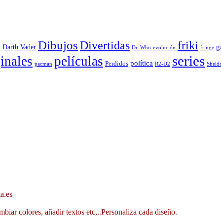
Dibujos
Divertidas
friki
g
Darth Vader
u
evolución
Dr. Who
fringe
series
inales
películas
política
Perdidos
R2-D2
pacman
Sheld
a.es
mbiar colores, añadir textos etc,..Personaliza cada diseño.