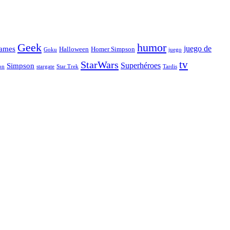
Geek
humor
juego de
ames
Halloween
Homer Simpson
Goku
juego
tv
StarWars
Simpson
Superhéroes
stargate
Star Trek
on
Tardis