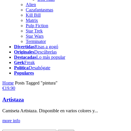
Alien
Cazafantasmas
Kill Bill
Matrix
Pulp Fiction
Star Trek
Star Wars
Terminator
Divertidas
Risas a gogó
Originales
Descúbrelas
Destacadas
Lo más popular
Geek
Freak
Política
Desahógate
Populares
Home
Posts Tagged "pintura"
€19.90
Artistaza
Camiseta Artistaza. Disponible en varios colores y...
more info