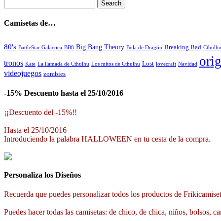
Camisetas de…
80's
Big Bang Theory
Breaking Bad
BattleStar Galactica
BB8
Bola de Dragón
Cthulh
orig
tronos
Lost
La llamada de Cthulhu
Los mitos de Cthulhu
Navidad
Kate
lovecraft
videojuegos
zombies
-15% Descuento hasta el 25/10/2016
¡¡Descuento del -15%!!
Hasta el 25/10/2016
Introduciendo la palabra HALLOWEEN en tu cesta de la compra.
Personaliza los Diseños
Recuerda que puedes personalizar todos los productos de Frikicamiset
Puedes hacer todas las camisetas: de chico, de chica, niños, bolsos, ca