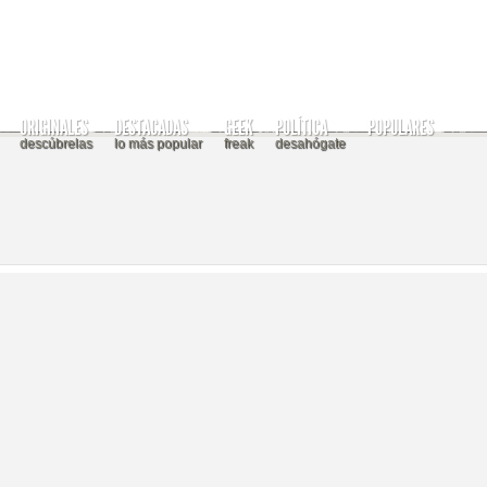
ORIGINALES
DESTACADAS
GEEK
POLÍTICA
POPULARES
descúbrelas
lo más popular
freak
desahógate