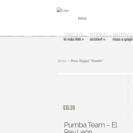
Inicio
SERIES Y TV
PELÍCULAS
DIVERTIDAS
lo más friki
»
acción!!
»
risas a gogó
Home
Posts Tagged "Pumba"
€16.90
Pumba Team – El
Rey León