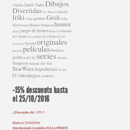
Dibujos
Darth Vader
Cthulhu
Divertidas
evolución
Dr. Who
friki
Geek
games
fringe
Goku
humor
Halloween
Homer Simpson
juego de tronos
La llamada
juego
Kate
Lost
de Cthulhu
Los mitos de Cthulhu
originales
Navidad
lovecraft
películas
Perdidos
pacman
series
política
R2-D2
Sheldon
Simpson
stargate
Star Trek
StarWars
Superhéroes
Tardis
tv
videojuegos
zombies
-15% descuento hasta
el 25/10/2016
¡¡Descuento del -15%!!
Hasta el 25/10/2016
Introduciendo la palabra HALLOWEEN