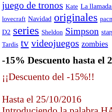
juego de tronos
La llamada
Kate
originales
Navidad
lovecraft
pac
series
Simpson
D2
star
Sheldon
tv
videojuegos
zombies
Tardis
-15% Descuento hasta el 
¡¡Descuento del -15%!!
Hasta el 25/10/2016
Introduciendo la palabra 