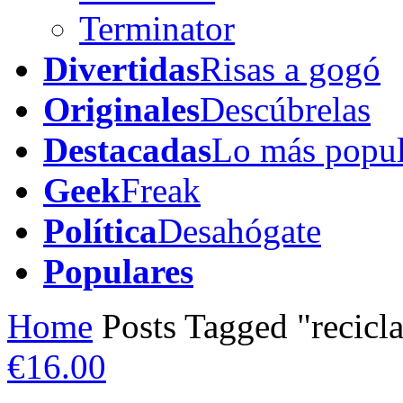
Terminator
Divertidas
Risas a gogó
Originales
Descúbrelas
Destacadas
Lo más popul
Geek
Freak
Política
Desahógate
Populares
Home
Posts Tagged "recicla
€16.00