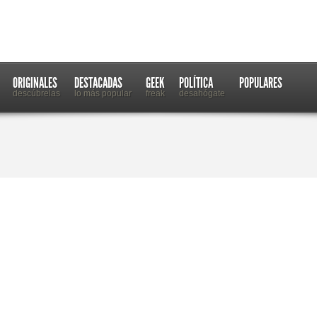
ORIGINALES
DESTACADAS
GEEK
POLÍTICA
POPULARES
descúbrelas
lo más popular
freak
desahógate