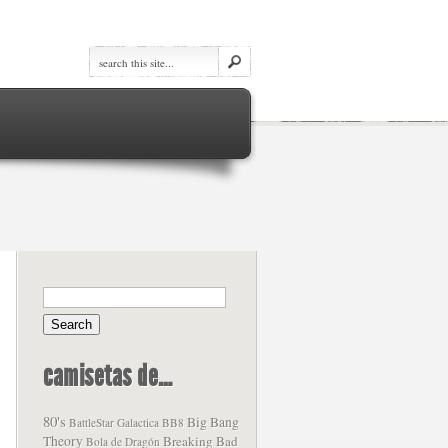
camisetas de…
80's
Big Bang
BattleStar Galactica
BB8
Theory
Breaking Bad
Bola de Dragón