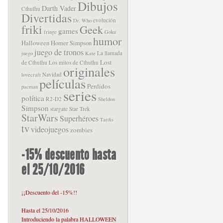
Dibujos
Darth Vader
Cthulhu
Divertidas
evolución
Dr. Who
friki
Geek
games
fringe
Goku
humor
Halloween
Homer Simpson
juego de tronos
La llamada
juego
Kate
Lost
de Cthulhu
Los mitos de Cthulhu
originales
Navidad
lovecraft
películas
Perdidos
pacman
series
política
R2-D2
Sheldon
Simpson
stargate
Star Trek
StarWars
Superhéroes
Tardis
tv
videojuegos
zombies
-15% descuento hasta
el 25/10/2016
¡¡Descuento del -15%!!
Hasta el 25/10/2016
Introduciendo la palabra HALLOWEEN