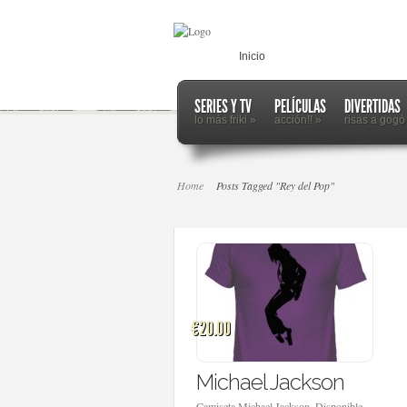
Inicio
SERIES Y TV
PELÍCULAS
DIVERTIDAS
lo más friki
»
acción!!
»
risas a gogó
Home
Posts Tagged "Rey del Pop"
€20.00
Michael Jackson
Camiseta Michael Jackson. Disponible