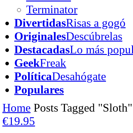
Terminator
Divertidas
Risas a gogó
Originales
Descúbrelas
Destacadas
Lo más popul
Geek
Freak
Política
Desahógate
Populares
Home
Posts Tagged "Sloth"
€19.95