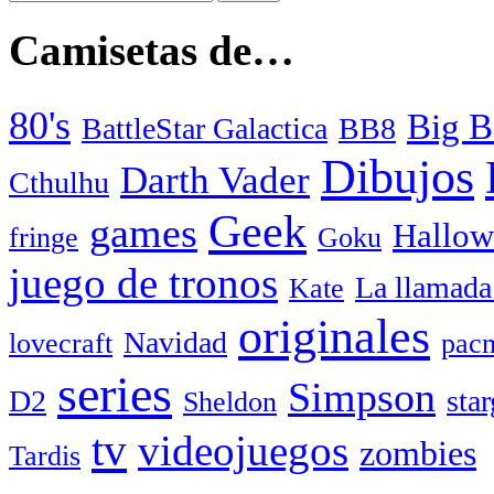
Camisetas de…
80's
Big B
BattleStar Galactica
BB8
Dibujos
Darth Vader
Cthulhu
Geek
games
Hallow
fringe
Goku
juego de tronos
La llamada
Kate
originales
Navidad
lovecraft
pac
series
Simpson
D2
star
Sheldon
tv
videojuegos
zombies
Tardis