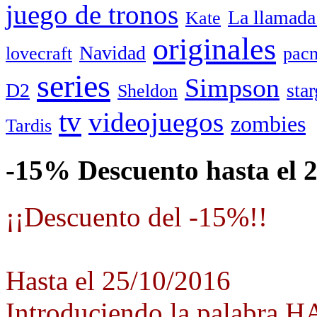
juego de tronos
La llamada
Kate
originales
Navidad
lovecraft
pac
series
Simpson
D2
star
Sheldon
tv
videojuegos
zombies
Tardis
-15% Descuento hasta el 
¡¡Descuento del -15%!!
Hasta el 25/10/2016
Introduciendo la palabra 