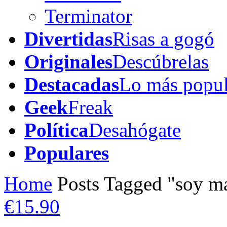
Terminator
Divertidas
Risas a gogó
Originales
Descúbrelas
Destacadas
Lo más popul
Geek
Freak
Política
Desahógate
Populares
Home
Posts Tagged "soy m
€15.90