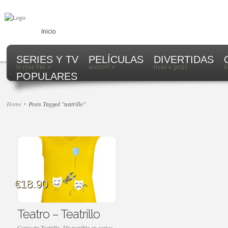
Inicio
SERIES Y TV
PELÍCULAS
DIVERTIDAS
lo más friki
»
acción!!
»
risas a gogó
d
POPULARES
Home
Posts Tagged "teatrillo"
€18.90
Teatro – Teatrillo
Camiseta Teatrillo. Disponible en varios