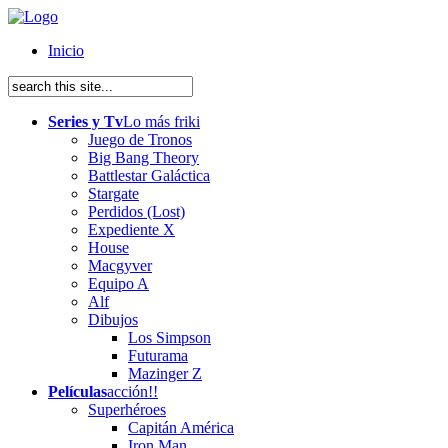
Inicio
Series y Tv
Lo más friki
Juego de Tronos
Big Bang Theory
Battlestar Galáctica
Stargate
Perdidos (Lost)
Expediente X
House
Macgyver
Equipo A
Alf
Dibujos
Los Simpson
Futurama
Mazinger Z
Películas
acción!!
Superhéroes
Capitán América
Iron Man