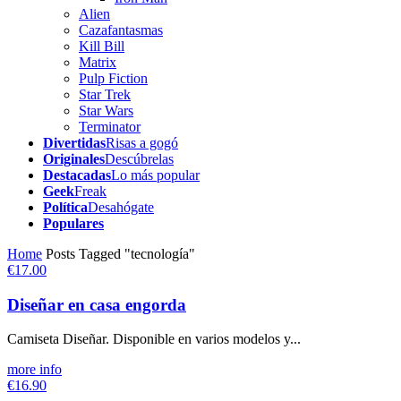
Alien
Cazafantasmas
Kill Bill
Matrix
Pulp Fiction
Star Trek
Star Wars
Terminator
Divertidas
Risas a gogó
Originales
Descúbrelas
Destacadas
Lo más popular
Geek
Freak
Política
Desahógate
Populares
Home
Posts Tagged "tecnología"
€17.00
Diseñar en casa engorda
Camiseta Diseñar. Disponible en varios modelos y...
more info
€16.90