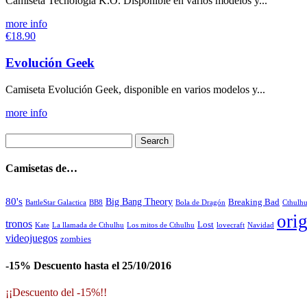
Camiseta Tecnología K.O. Disponible en varios modelos y...
more info
€18.90
Evolución Geek
Camiseta Evolución Geek, disponible en varios modelos y...
more info
Camisetas de…
80's
Big Bang Theory
Breaking Bad
BattleStar Galactica
BB8
Bola de Dragón
Cthulh
orig
tronos
Lost
La llamada de Cthulhu
Los mitos de Cthulhu
Navidad
Kate
lovecraft
videojuegos
zombies
-15% Descuento hasta el 25/10/2016
¡¡Descuento del -15%!!