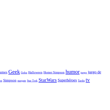
Geek
humor
juego de
ames
Halloween
Homer Simpson
Goku
juego
tv
StarWars
Simpson
Superhéroes
stargate
Star Trek
on
Tardis