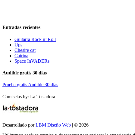
Entradas recientes
Guitarra Rock n’ Roll
Ups
Chesire cat
Catrina
Space InVADERs
Audible gratis 30 días
Prueba gratis Audible 30 días
Camisetas by: La Tostadora
Desarrollado por
LBM Diseño Web
| © 2026