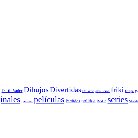
Dibujos
Divertidas
friki
g
Darth Vader
u
evolución
Dr. Who
fringe
series
inales
películas
política
Perdidos
R2-D2
pacman
Sheld