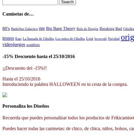
Camisetas de…
80's
Big Bang Theory
Breaking Bad
BattleStar Galactica
BB8
Bola de Dragón
Cthulh
orig
tronos
Lost
La llamada de Cthulhu
Los mitos de Cthulhu
Navidad
Kate
lovecraft
videojuegos
zombies
-15% Descuento hasta el 25/10/2016
¡¡Descuento del -15%!!
Hasta el 25/10/2016
Introduciendo la palabra HALLOWEEN en tu cesta de la compra.
Personaliza los Diseños
Recuerda que puedes personalizar todos los productos de Frikicamiset
Puedes hacer todas las camisetas: de chico, de chica, niños, bolsos, ca