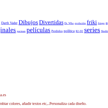
Dibujos
Divertidas
friki
g
Darth Vader
u
evolución
Dr. Who
fringe
series
inales
películas
política
Perdidos
R2-D2
pacman
Sheld
a.es
mbiar colores, añadir textos etc,..Personaliza cada diseño.