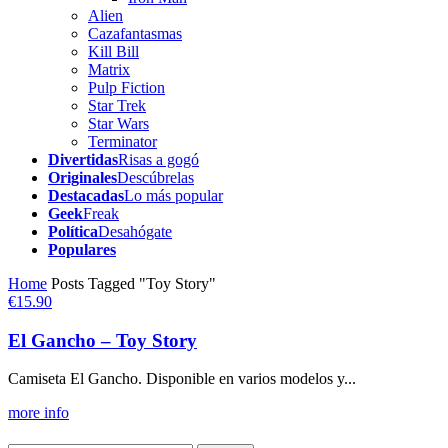
Alien
Cazafantasmas
Kill Bill
Matrix
Pulp Fiction
Star Trek
Star Wars
Terminator
Divertidas
Risas a gogó
Originales
Descúbrelas
Destacadas
Lo más popular
Geek
Freak
Política
Desahógate
Populares
Home
Posts Tagged "Toy Story"
€15.90
El Gancho – Toy Story
Camiseta El Gancho. Disponible en varios modelos y...
more info