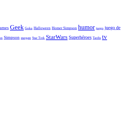
Geek
humor
juego de
ames
Halloween
Homer Simpson
Goku
juego
tv
StarWars
Simpson
Superhéroes
stargate
Star Trek
on
Tardis