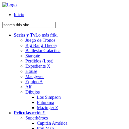
Inicio
Series y Tv
Lo más friki
Juego de Tronos
Big Bang Theory
Battlestar Galáctica
Stargate
Perdidos (Lost)
Expediente X
House
Macgyver
Equipo A
Alf
Dibujos
Los Simpson
Futurama
Mazinger Z
Películas
acción!!
Superhéroes
Capitán América
Iron Man