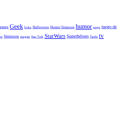
Geek
humor
juego de
ames
Halloween
Homer Simpson
Goku
juego
tv
StarWars
Simpson
Superhéroes
stargate
Star Trek
on
Tardis