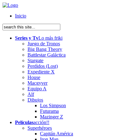
Inicio
Series y Tv
Lo más friki
Juego de Tronos
Big Bang Theory
Battlestar Galáctica
Stargate
Perdidos (Lost)
Expediente X
House
Macgyver
Equipo A
Alf
Dibujos
Los Simpson
Futurama
Mazinger Z
Películas
acción!!
Superhéroes
Capitán América
Iron Man