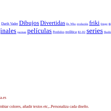
Dibujos
Divertidas
friki
g
Darth Vader
u
evolución
Dr. Who
fringe
series
inales
películas
política
Perdidos
R2-D2
pacman
Sheld
a.es
mbiar colores, añadir textos etc,..Personaliza cada diseño.