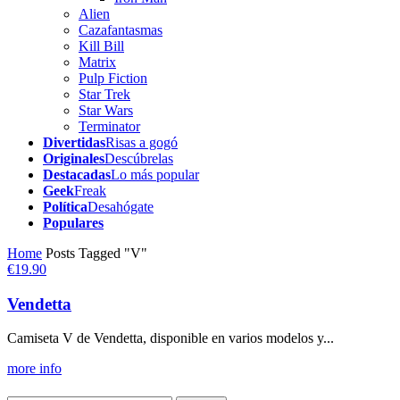
Alien
Cazafantasmas
Kill Bill
Matrix
Pulp Fiction
Star Trek
Star Wars
Terminator
Divertidas
Risas a gogó
Originales
Descúbrelas
Destacadas
Lo más popular
Geek
Freak
Política
Desahógate
Populares
Home
Posts Tagged "V"
€19.90
Vendetta
Camiseta V de Vendetta, disponible en varios modelos y...
more info