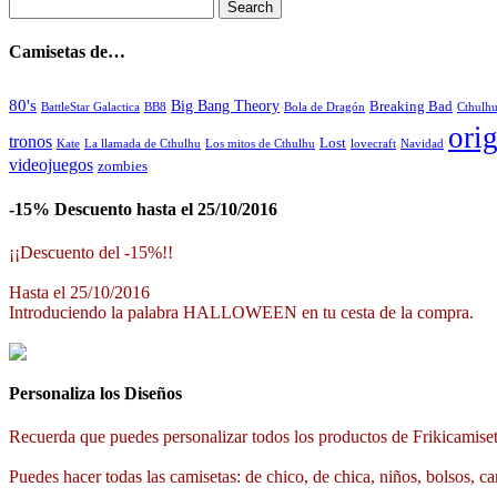
Camisetas de…
80's
Big Bang Theory
Breaking Bad
BattleStar Galactica
BB8
Bola de Dragón
Cthulh
orig
tronos
Lost
La llamada de Cthulhu
Los mitos de Cthulhu
Navidad
Kate
lovecraft
videojuegos
zombies
-15% Descuento hasta el 25/10/2016
¡¡Descuento del -15%!!
Hasta el 25/10/2016
Introduciendo la palabra HALLOWEEN en tu cesta de la compra.
Personaliza los Diseños
Recuerda que puedes personalizar todos los productos de Frikicamiset
Puedes hacer todas las camisetas: de chico, de chica, niños, bolsos, ca