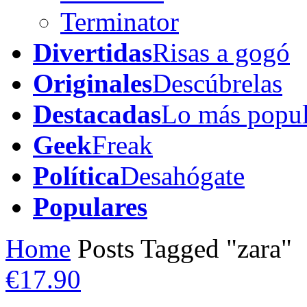
Terminator
Divertidas
Risas a gogó
Originales
Descúbrelas
Destacadas
Lo más popul
Geek
Freak
Política
Desahógate
Populares
Home
Posts Tagged "zara"
€17.90