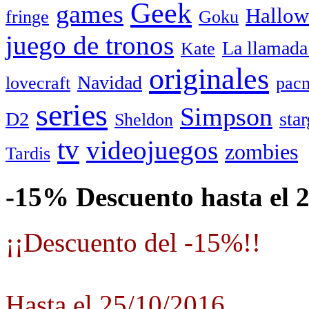
Geek
games
Hallow
fringe
Goku
juego de tronos
La llamada
Kate
originales
Navidad
lovecraft
pac
series
Simpson
D2
star
Sheldon
tv
videojuegos
zombies
Tardis
-15% Descuento hasta el 
¡¡Descuento del -15%!!
Hasta el 25/10/2016