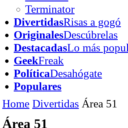
Terminator
Divertidas
Risas a gogó
Originales
Descúbrelas
Destacadas
Lo más popul
Geek
Freak
Política
Desahógate
Populares
Home
Divertidas
Área 51
Área 51