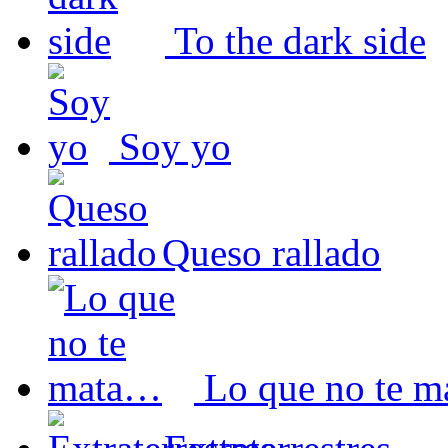
To the dark side
Soy yo
Queso rallado
Lo que no te 