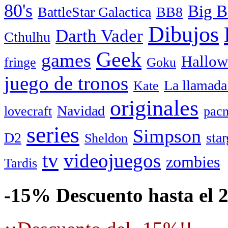
80's
Big B
BattleStar Galactica
BB8
Dibujos
Darth Vader
Cthulhu
Geek
games
Hallow
fringe
Goku
juego de tronos
La llamada
Kate
originales
Navidad
lovecraft
pac
series
Simpson
D2
star
Sheldon
tv
videojuegos
zombies
Tardis
-15% Descuento hasta el 